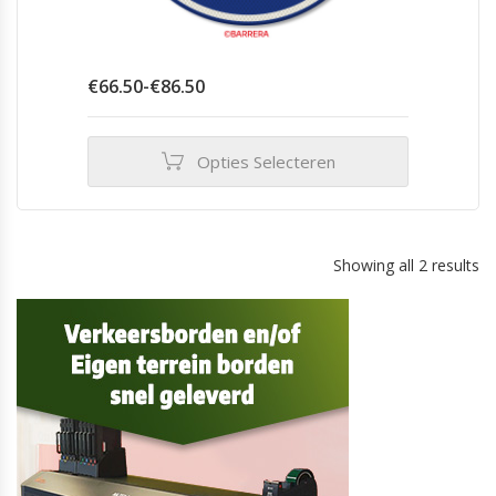
Prijsklasse:
€
66.50
-
€
86.50
€66.50
tot
€86.50
Opties Selecteren
Dit
product
heeft
meerdere
Showing all 2 results
variaties.
Deze
optie
kan
gekozen
worden
op
de
productpagina