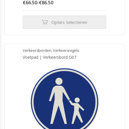
Prijsklasse:
€
66.50
-
€
86.50
€66.50
tot
€86.50
Opties Selecteren
Dit
product
heeft
meerdere
Verkeersborden
,
Verkeersregels
variaties.
Voetpad | Verkeersbord G07
Deze
optie
kan
gekozen
worden
op
de
productpagina