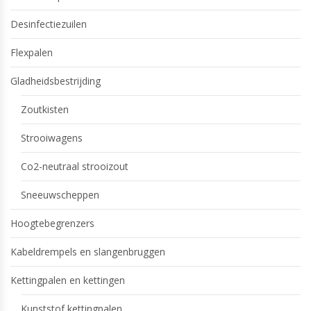
Desinfectiezuilen
Flexpalen
Gladheidsbestrijding
Zoutkisten
Strooiwagens
Co2-neutraal strooizout
Sneeuwscheppen
Hoogtebegrenzers
Kabeldrempels en slangenbruggen
Kettingpalen en kettingen
Kunststof kettingpalen