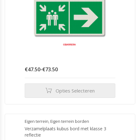
de
productpagina
Prijsklasse:
€
47.50
-
€
73.50
€47.50
tot
€73.50
Opties Selecteren
Dit
product
heeft
meerdere
Eigen terrein
,
Eigen terrein borden
variaties.
Verzamelplaats kubus bord met klasse 3
Deze
reflectie
optie