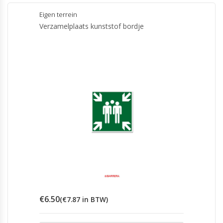
heeft
meerdere
Eigen terrein
variaties.
Verzamelplaats kunststof bordje
Deze
optie
kan
gekozen
worden
op
de
productpagina
€
6.50
(
€
7.87
in BTW)