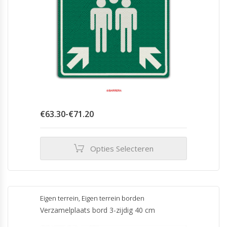
Prijsklasse:
€
63.30
-
€
71.20
€63.30
tot
€71.20
Opties Selecteren
Dit
product
heeft
meerdere
Eigen terrein
,
Eigen terrein borden
variaties.
Verzamelplaats bord 3-zijdig 40 cm
Deze
optie