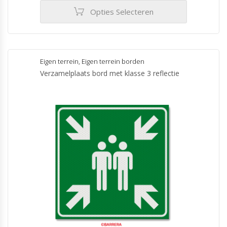
€395.00
Opties Selecteren
Dit
product
heeft
meerdere
Eigen terrein
,
Eigen terrein borden
variaties.
Verzamelplaats bord met klasse 3 reflectie
Deze
optie
kan
gekozen
worden
op
de
productpagina