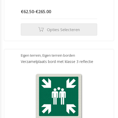
Prijsklasse:
€
62.50
-
€
265.00
€62.50
tot
€265.00
Opties Selecteren
Dit
product
heeft
meerdere
Eigen terrein
,
Eigen terrein borden
variaties.
Verzamelplaats bord met klasse 3 reflectie
Deze
optie
kan
gekozen
worden
op
de
productpagina