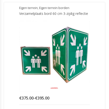
heeft
meerdere
Eigen terrein
,
Eigen terrein borden
variaties.
Verzamelplaats bord 60 cm 3-zijdig reflectie
Deze
optie
kan
gekozen
worden
op
de
productpagina
Prijsklasse:
€
375.00
-
€
395.00
€375.00
tot