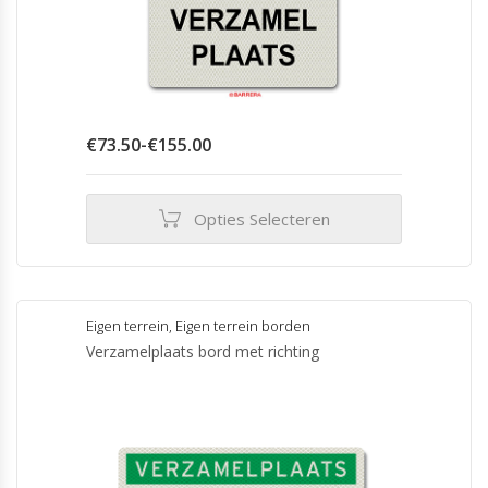
Prijsklasse:
€
73.50
-
€
155.00
€73.50
tot
€155.00
Opties Selecteren
Dit
product
heeft
meerdere
Eigen terrein
,
Eigen terrein borden
variaties.
Verzamelplaats bord met richting
Deze
optie
kan
gekozen
worden
op