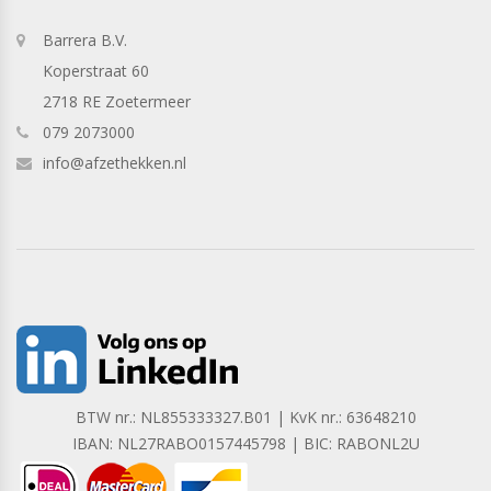
Barrera B.V.
Koperstraat 60
2718 RE Zoetermeer
079 2073000
info@afzethekken.nl
BTW nr.: NL855333327.B01 | KvK nr.: 63648210
IBAN: NL27RABO0157445798 | BIC: RABONL2U