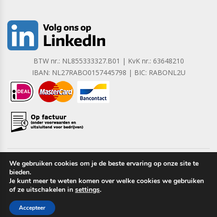
BTW nr.: NL855333327.B01 | KvK nr.: 63648210
IBAN: NL27RABO0157445798 | BIC: RABONL2U
We gebruiken cookies om je de beste ervaring op onze site te
bieden.
Copyright © 2023 Barrera B.V. Alle rechten voorbehouden.
Je kunt meer te weten komen over welke cookies we gebruiken
of ze uitschakelen in
settings
.
Accepteer