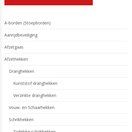
A-borden (Stoepborden)
Aanrijdbeveiliging
Afzetgaas
Afzethekken
Dranghekken
Kunststof dranghekken
Verzinkte dranghekken
Vouw- en Schaarhekken
Schrikhekken
Tijdelijke schrikhekken