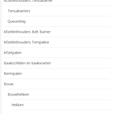
Afzetlinthouders Tensabarrier
Tensabarriers
QueueWay
Afzetlinthouders Belt Barrier
Afzetlinthouders Tempaline
Afzetpalen
Baakschilden en baakvoeten
Bermpalen
Bouw
Bouwhekken
Hekken