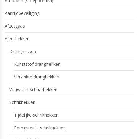
A-borden (Stoepborden)
Aanrijdbeveiliging
Afzetgaas
Afzethekken
Dranghekken
Kunststof dranghekken
Verzinkte dranghekken
Vouw- en Schaarhekken
Schrikhekken
Tijdelijke schrikhekken
Permanente schrikhekken