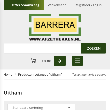
Offerteaanvraag
Winkelmand
Registreer / Log in
ZOEKEN
€
0.00
Home
Producten getagged “uitham”
Terug naar vorige pagina
Uitham