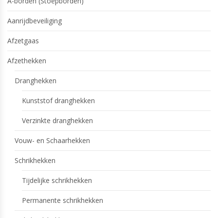
A-borden (Stoepborden)
Aanrijdbeveiliging
Afzetgaas
Afzethekken
Dranghekken
Kunststof dranghekken
Verzinkte dranghekken
Vouw- en Schaarhekken
Schrikhekken
Tijdelijke schrikhekken
Permanente schrikhekken