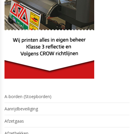
A-borden (Stoepborden)
Aanrijdbeveiliging
Afzetgaas
Afzethekken