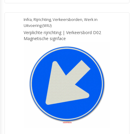
product
heeft
meerdere
Infra
,
Rijrichting
,
Verkeersborden
,
Werk in
variaties.
Uitvoering (WIU)
Deze
Verplichte rijrichting | Verkeersbord D02
optie
Magnetische signface
kan
gekozen
worden
op
de
productpagina