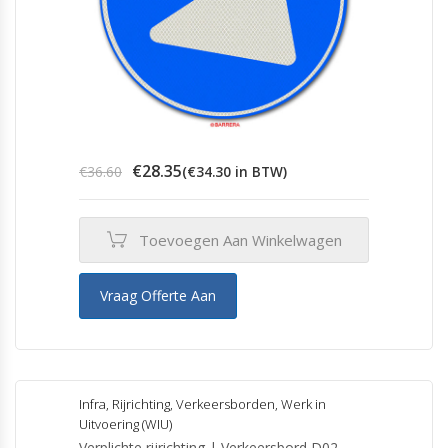
Oorspronkelijke
Huidige
€
28.35
€
36.60
(
€
34.30
in BTW)
prijs
prijs
was:
is:
€36.60.
€28.35.
Toevoegen Aan Winkelwagen
Vraag Offerte Aan
Infra
,
Rijrichting
,
Verkeersborden
,
Werk in
Uitvoering (WIU)
Verplichte rijrichting | Verkeersbord D02