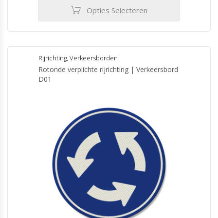
€99.50
Opties Selecteren
Dit
product
heeft
meerdere
Rijrichting
,
Verkeersborden
variaties.
Rotonde verplichte rijrichting | Verkeersbord
Deze
D01
optie
kan
gekozen
worden
op
de
productpagina