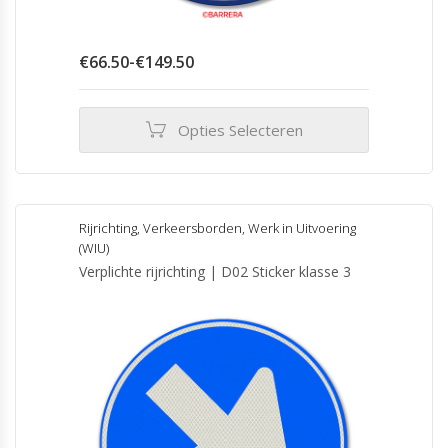
Prijsklasse:
€
66.50
-
€
149.50
€66.50
tot
€149.50
Opties Selecteren
Dit
product
heeft
meerdere
Rijrichting
,
Verkeersborden
,
Werk in Uitvoering
variaties.
(WIU)
Deze
Verplichte rijrichting | D02 Sticker klasse 3
optie
kan
gekozen
worden
op
de
productpagina