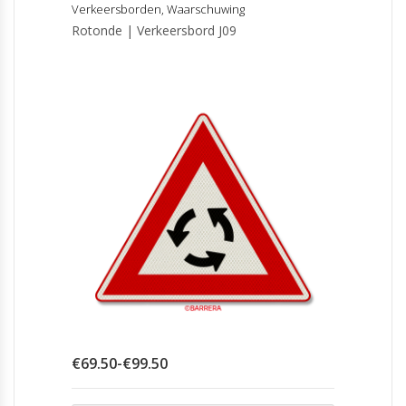
Verkeersborden
,
Waarschuwing
Rotonde | Verkeersbord J09
Prijsklasse:
€
69.50
-
€
99.50
€69.50
tot