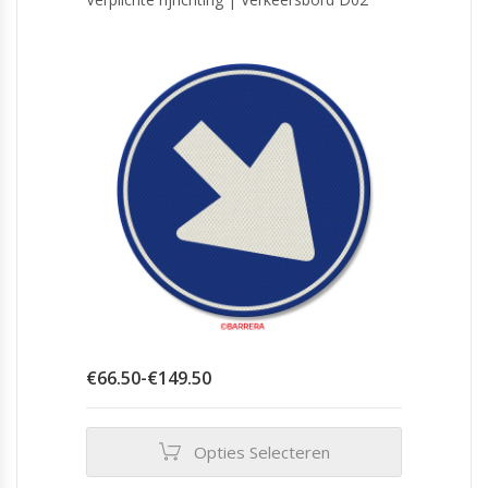
Prijsklasse:
€
66.50
-
€
149.50
€66.50
tot
€149.50
Opties Selecteren
Dit