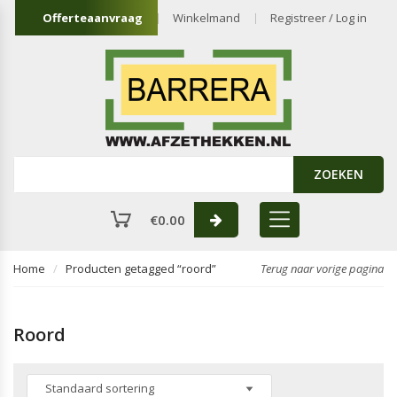
Offerteaanvraag
Winkelmand
Registreer / Log in
ZOEKEN
€
0.00
Home
Producten getagged “roord”
Terug naar vorige pagina
Roord