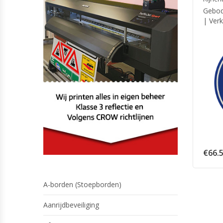
Gebod 
| Ver
€
66.
A-borden (Stoepborden)
Aanrijdbeveiliging