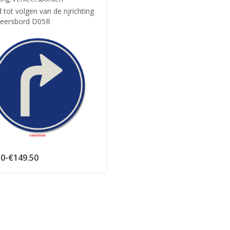
tot volgen van de rijrichting
keersbord D05R
Prijsklasse:
50
-
€
149.50
€66.50
tot
€149.50