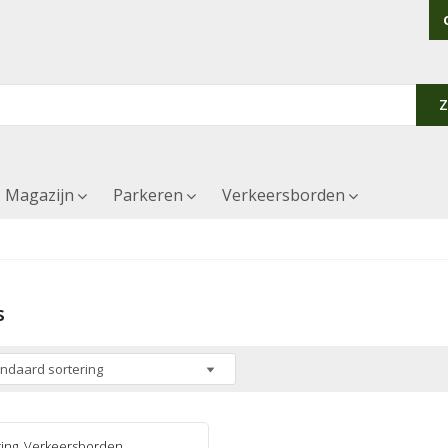
Magazijn
Parkeren
Verkeersborden
s
ting
,
Verkeersborden