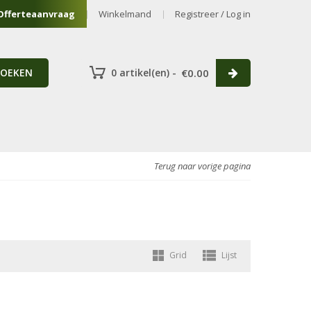
Offerteaanvraag
Winkelmand
Registreer / Log in
ZOEKEN
0 artikel(en) -
€
0.00
Terug naar vorige pagina
Grid
Lijst