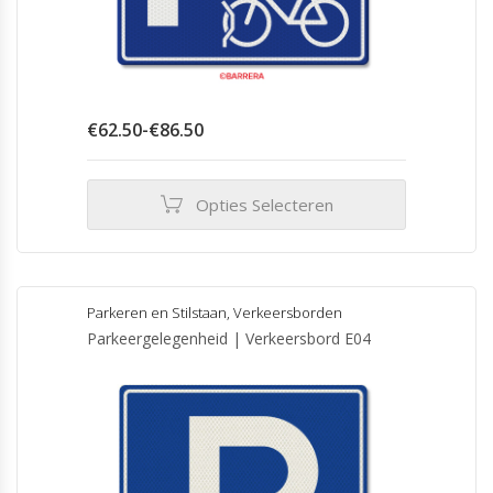
Prijsklasse:
€
62.50
-
€
86.50
€62.50
tot
€86.50
Opties Selecteren
Dit
product
heeft
meerdere
Parkeren en Stilstaan
,
Verkeersborden
variaties.
Parkeergelegenheid | Verkeersbord E04
Deze
optie
kan
gekozen
worden
op
de