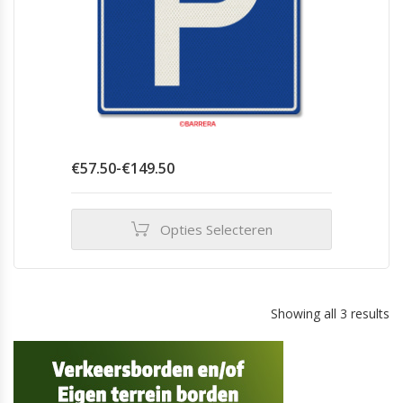
productpagina
Prijsklasse:
€
57.50
-
€
149.50
€57.50
tot
€149.50
Opties Selecteren
Dit
product
heeft
meerdere
Showing all 3 results
variaties.
Deze
optie
kan
gekozen