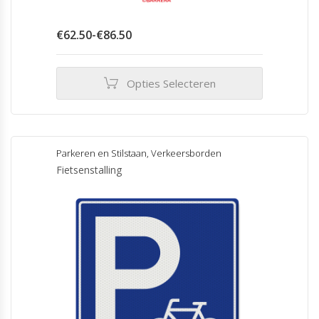
Prijsklasse:
€
62.50
-
€
86.50
€62.50
tot
€86.50
Opties Selecteren
Dit
product
heeft
meerdere
Parkeren en Stilstaan
,
Verkeersborden
variaties.
Fietsenstalling
Deze
optie
kan
gekozen
worden
op
de
productpagina