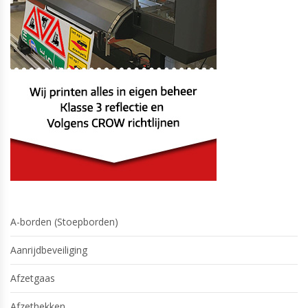
A-borden (Stoepborden)
Aanrijdbeveiliging
Afzetgaas
Afzethekken