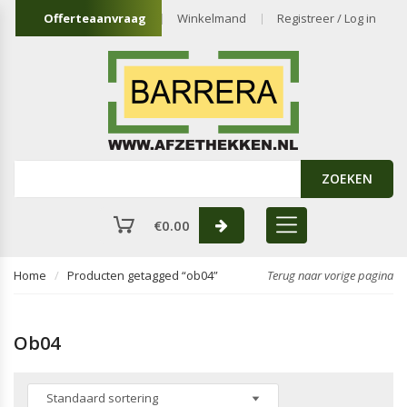
Offerteaanvraag
Winkelmand
Registreer / Log in
ZOEKEN
€
0.00
Home
Producten getagged “ob04”
Terug naar vorige pagina
Ob04