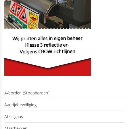
A-borden (Stoepborden)
Aanrijdbeveiliging
Afzetgaas
Afzethekken