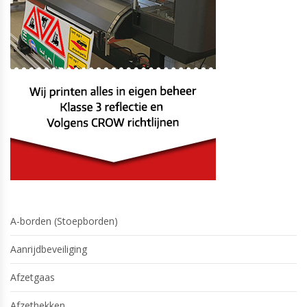
A-borden (Stoepborden)
Aanrijdbeveiliging
Afzetgaas
Afzethekken