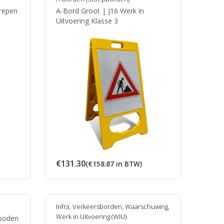
trepen
A-Bord Groot | J16 Werk in
Uitvoering Klasse 3
€
131.30
(
€
158.87
in BTW)
Infra
,
Verkeersborden
,
Waarschuwing
,
Werk in Uitvoering (WIU)
rboden