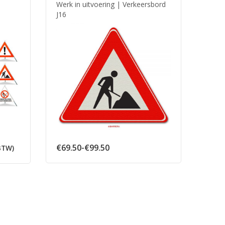
Werk in uitvoering | Verkeersbord
J16
Prijsklasse:
€
69.50
-
€
99.50
BTW)
€69.50
tot
€99.50