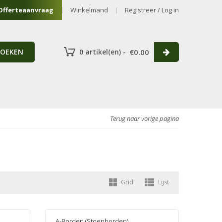
Offerteaanvraag
Winkelmand
Registreer / Log in
ZOEKEN
0 artikel(en) -
€
0.00
Terug naar vorige pagina
Grid
Lijst
A-Borden (Stoepborden)