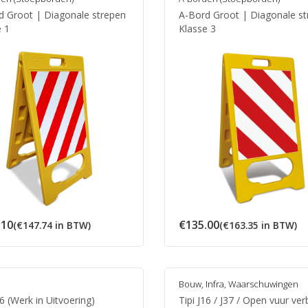
d Groot | Diagonale strepen
A-Bord Groot | Diagonale s
e 1
Klasse 3
.10
€
135.00
(
€
147.74
in BTW)
(
€
163.35
in BTW)
Bouw
,
Infra
,
Waarschuwingen
16 (Werk in Uitvoering)
Tipi J16 / J37 / Open vuur ve