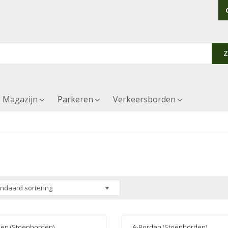
Magazijn
Parkeren
Verkeersborden
den (Stoepborden)
A-Borden (Stoepborden)