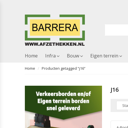
Home
Infra
Bouw
Eigen terrein
Home
Producten getagged “j16”
J16
A-Bor