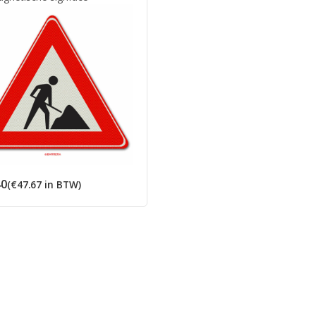
40
(
€
47.67
in BTW)