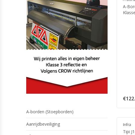
A-Bor
Klass
€
122
A-borden (Stoepborden)
Aanrijdbeveiliging
Infra
Tipi J