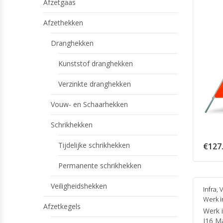
Afzetgaas
Afzethekken
Dranghekken
Kunststof dranghekken
Verzinkte dranghekken
Vouw- en Schaarhekken
Schrikhekken
Tijdelijke schrikhekken
€
127
Permanente schrikhekken
Veiligheidshekken
Infra
,
Werk i
Afzetkegels
Werk i
J16 M