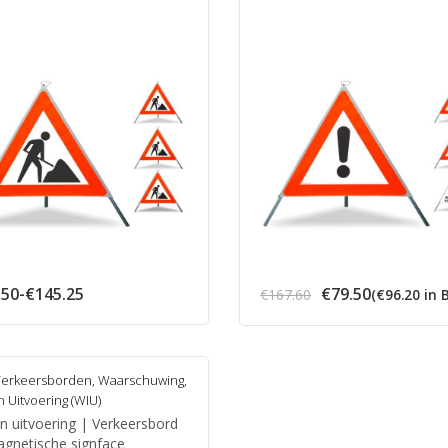
Prijsklasse:
Oorspronkelijke
Huidige
.50
-
€
145.25
€
79.50
€
167.60
(
€
96.20
in 
€127.50
prijs
prijs
tot
was:
is:
€145.25
€167.60.
€79.50.
Verkeersborden
,
Waarschuwing
,
n Uitvoering (WIU)
n uitvoering | Verkeersbord
agnetische signface