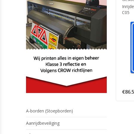
Inrij
C05
€
86.
A-borden (Stoepborden)
Aanrijdbeveiliging