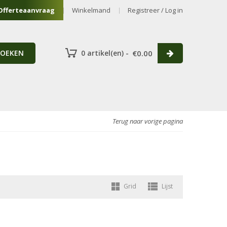
Offerteaanvraag
Winkelmand
Registreer / Log in
ZOEKEN
0 artikel(en) -
€
0.00
Terug naar vorige pagina
Grid
Lijst