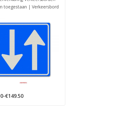
den toegestaan | Verkeersbord
Prijsklasse:
50
-
€
149.50
€86.50
tot
€149.50