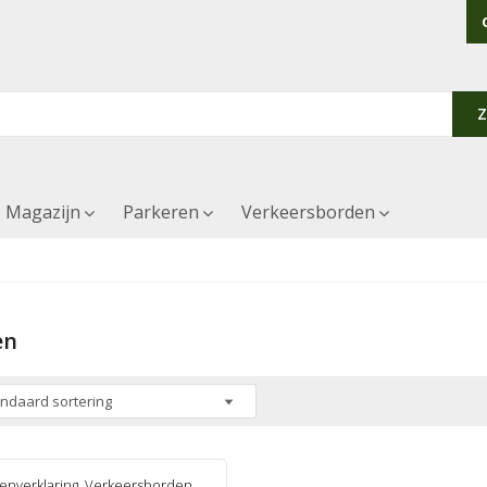
Magazijn
Parkeren
Verkeersborden
en
enverklaring
,
Verkeersborden