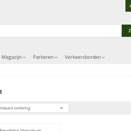
Magazijn
Parkeren
Verkeersborden
t
dbeveiliging
,
Magazijn en