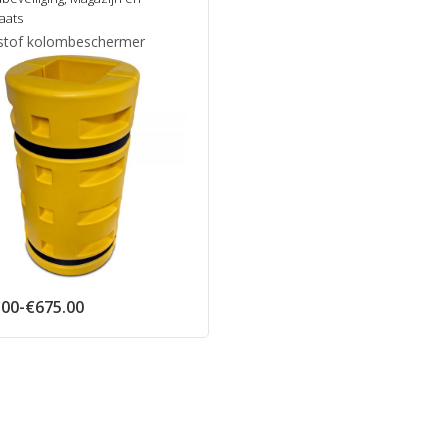
aats
stof kolombeschermer
Prijsklasse:
.00
-
€
675.00
€525.00
tot
€675.00