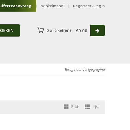
Offerteaanvraag
Winkelmand
Registreer / Log in
ZOEKEN
0 artikel(en) -
€
0.00
Terug naar vorige pagina
Grid
Lijst