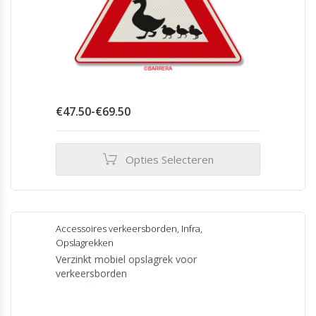
Prijsklasse:
€
47.50
-
€
69.50
€47.50
tot
€69.50
Opties Selecteren
Dit
product
heeft
meerdere
Accessoires verkeersborden
,
Infra
,
variaties.
Opslagrekken
Deze
Verzinkt mobiel opslagrek voor
optie
verkeersborden
kan
gekozen
worden