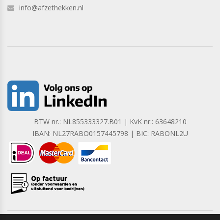
info@afzethekken.nl
BTW nr.: NL855333327.B01 | KvK nr.: 63648210
IBAN: NL27RABO0157445798 | BIC: RABONL2U