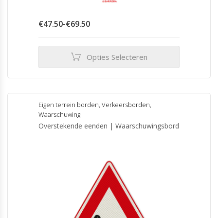
Prijsklasse:
€
47.50
-
€
69.50
€47.50
tot
€69.50
Opties Selecteren
Dit
product
heeft
meerdere
Eigen terrein borden
,
Verkeersborden
,
variaties.
Waarschuwing
Deze
Overstekende eenden | Waarschuwingsbord
optie
kan
gekozen
worden
op
de
productpagina