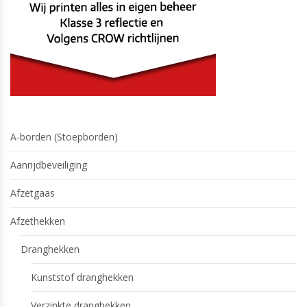
A-borden (Stoepborden)
Aanrijdbeveiliging
Afzetgaas
Afzethekken
Dranghekken
Kunststof dranghekken
Verzinkte dranghekken