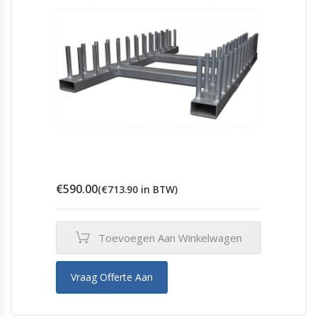
op
de
productpagina
€
590.00
(
€
713.90
in BTW)
Toevoegen Aan Winkelwagen
Vraag Offerte Aan