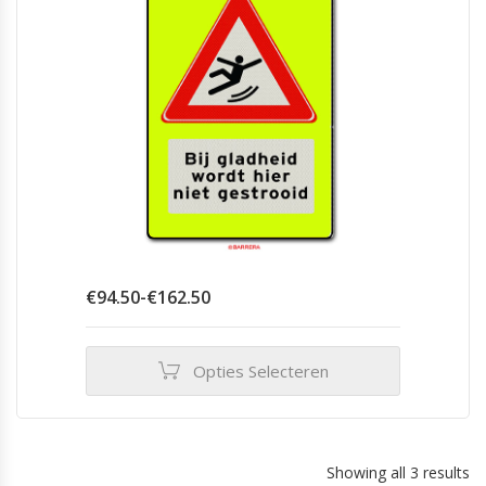
Prijsklasse:
€
94.50
-
€
162.50
€94.50
tot
€162.50
Opties Selecteren
Dit
product
heeft
meerdere
Showing all 3 results