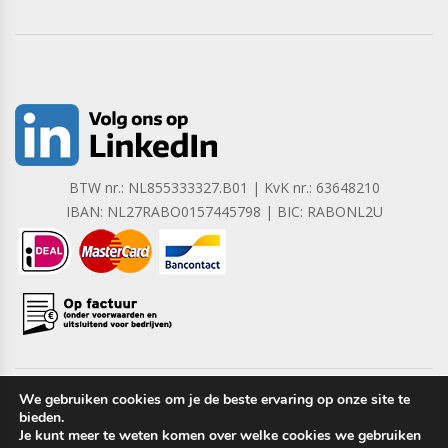
BTW nr.: NL855333327.B01 | KvK nr.: 63648210
IBAN: NL27RABO0157445798 | BIC: RABONL2U
We gebruiken cookies om je de beste ervaring op onze site te
bieden.
Copyright © 2023 Barrera B.V. Alle rechten voorbehouden.
Je kunt meer te weten komen over welke cookies we gebruiken