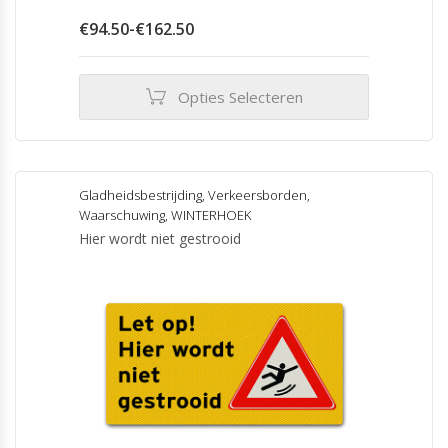
Prijsklasse:
€
94.50
-
€
162.50
€94.50
tot
€162.50
Opties Selecteren
Dit
product
heeft
meerdere
Gladheidsbestrijding
,
Verkeersborden
,
variaties.
Waarschuwing
,
WINTERHOEK
Deze
Hier wordt niet gestrooid
optie
kan
gekozen
worden
op
de
productpagina