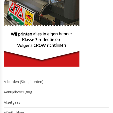
A-borden (Stoepborden)
Aanrijdbeveiliging
Afzetgaas
Afzethekken