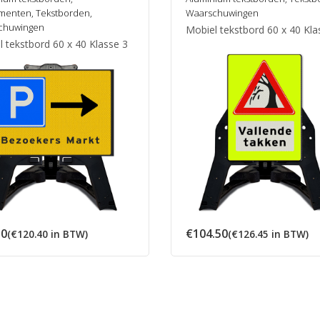
menten
,
Tekstborden
,
Waarschuwingen
chuwingen
Mobiel tekstbord 60 x 40 Kla
 tekstbord 60 x 40 Klasse 3
50
€
104.50
(
€
120.40
in BTW)
(
€
126.45
in BTW)