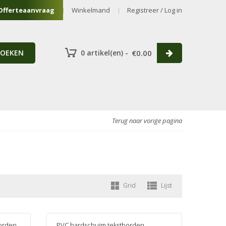
Offerteaanvraag
Winkelmand
Registreer / Log in
ZOEKEN
0 artikel(en) -
€
0.00
Terug naar vorige pagina
Grid
Lijst
orden
,
PVC hardschuim tekstborden
,