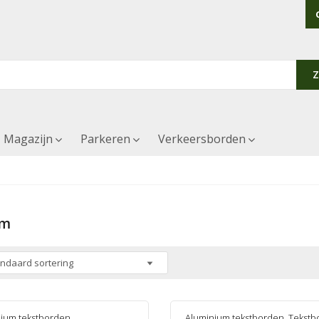
Magazijn
Parkeren
Verkeersborden
om
ium tekstborden
,
Aluminium tekstborden
,
Tekstb