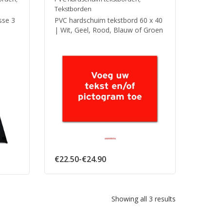
Tekstborden
sse 3
PVC hardschuim tekstbord 60 x 40
| Wit, Geel, Rood, Blauw of Groen
Prijsklasse:
€
22.50
-
€
24.90
€22.50
tot
€24.90
Showing all 3 results