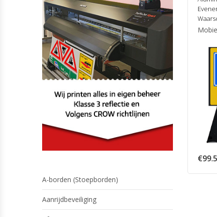
Evene
Waars
Mobiel
€
99.
A-borden (Stoepborden)
Aanrijdbeveiliging