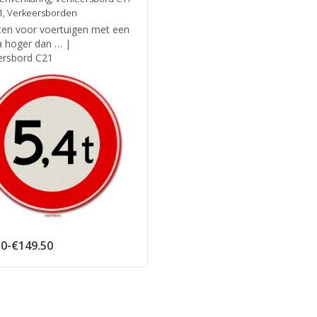
1
,
Verkeersborden
ten voor voertuigen met een
 hoger dan … |
ersbord C21
Prijsklasse:
50
-
€
149.50
€66.50
tot
€149.50