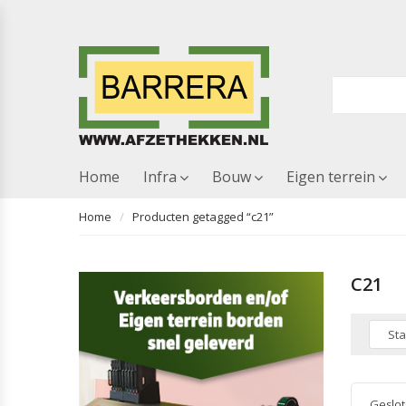
Home
Infra
Bouw
Eigen terrein
Home
Producten getagged “c21”
C21
Geslot