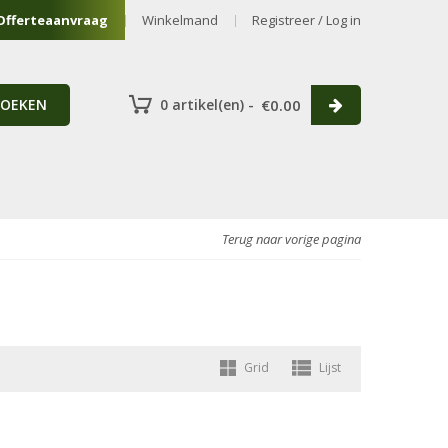
Offerteaanvraag
Winkelmand
Registreer / Log in
ZOEKEN
0 artikel(en) -
€
0.00
Terug naar vorige pagina
Grid
Lijst