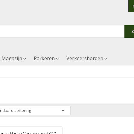
Magazijn
Parkeren
Verkeersborden
enverklaring
,
Verkeersbord C17