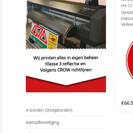
t/m C2
Geslo
massa
Verke
€
66.
A-borden (Stoepborden)
Aanrijdbeveiliging