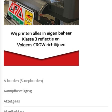
A-borden (Stoepborden)
Aanrijdbeveiliging
Afzetgaas
Afzethekken