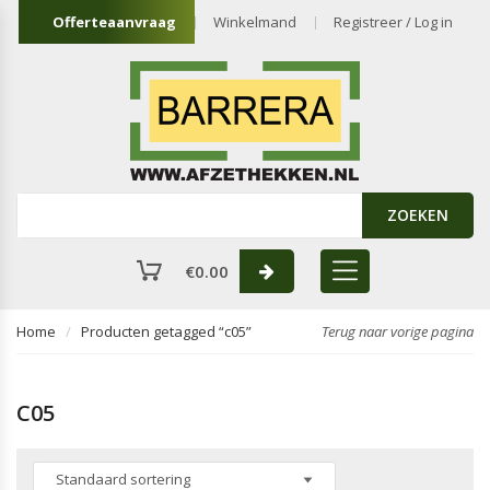
Offerteaanvraag
Winkelmand
Registreer / Log in
ZOEKEN
€
0.00
Home
Producten getagged “c05”
Terug naar vorige pagina
C05