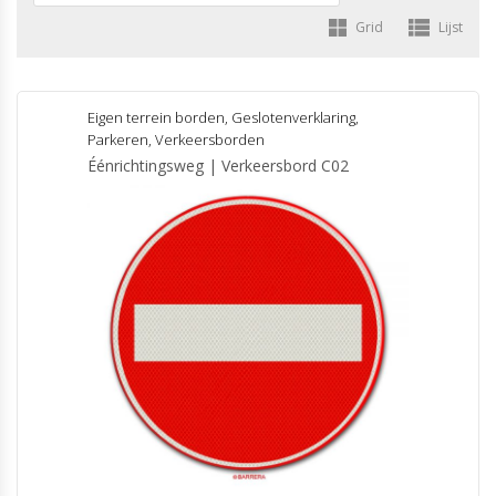
Grid
Lijst
Eigen terrein borden
,
Geslotenverklaring
,
Parkeren
,
Verkeersborden
Éénrichtingsweg | Verkeersbord C02