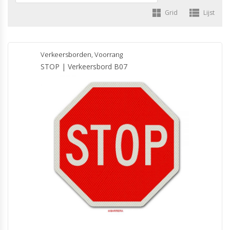
Grid
Lijst
Verkeersborden
,
Voorrang
STOP | Verkeersbord B07