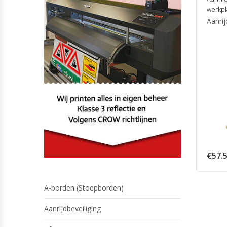
werkpl
Aanrij
€
57.
A-borden (Stoepborden)
Aanrijdbeveiliging