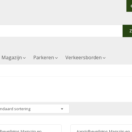
Magazijn
Parkeren
Verkeersborden
dbeveiliging
,
Magazijn en
Aanrijdbeveiliging
,
Magazijn en