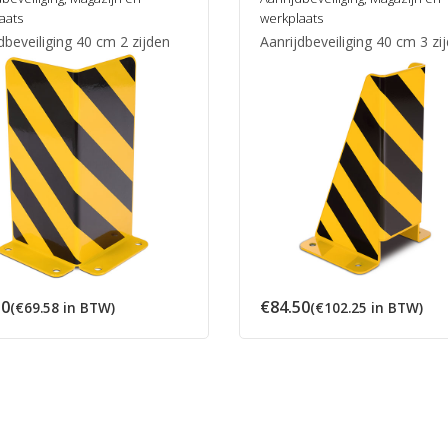
aats
werkplaats
dbeveiliging 40 cm 2 zijden
Aanrijdbeveiliging 40 cm 3 zi
50
€
84.50
(
€
69.58
in BTW)
(
€
102.25
in BTW)