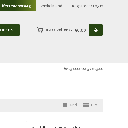
Offerteaanvraag
Winkelmand
Registreer / Log in
ZOEKEN
0 artikel(en) -
€
0.00
Terug naar vorige pagina
Grid
Lijst
Aanrijdbeveiliging
,
Magazijn en