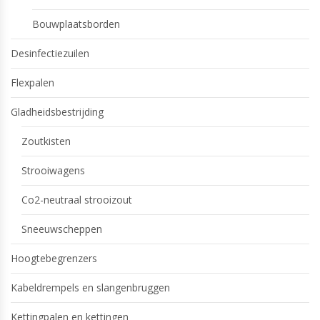
Bouwplaatsborden
Desinfectiezuilen
Flexpalen
Gladheidsbestrijding
Zoutkisten
Strooiwagens
Co2-neutraal strooizout
Sneeuwscheppen
Hoogtebegrenzers
Kabeldrempels en slangenbruggen
Kettingpalen en kettingen