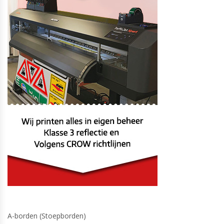
productpagina
A-borden (Stoepborden)