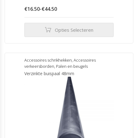
Prijsklasse:
€
16.50
-
€
44.50
€16.50
tot
€44.50
Opties Selecteren
Dit
product
heeft
meerdere
Accessoires schrikhekken
,
Accessoires
variaties.
verkeersborden
,
Palen en beugels
Deze
Verzinkte buispaal 48mm
optie
kan
gekozen
worden
op
de
productpagina