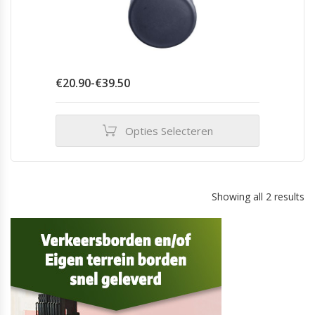
Prijsklasse:
€
20.90
-
€
39.50
€20.90
tot
€39.50
Opties Selecteren
Dit
product
heeft
meerdere
Showing all 2 results
variaties.
Deze
optie
kan
gekozen
worden
op
de