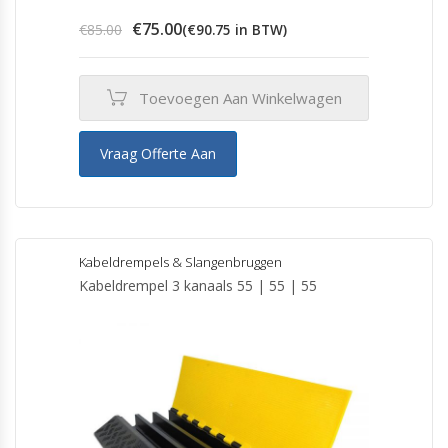
Oorspronkelijke
Huidige
€
75.00
€
85.00
(
€
90.75
in BTW)
prijs
prijs
was:
is:
€85.00.
€75.00.
Toevoegen Aan Winkelwagen
Vraag Offerte Aan
Kabeldrempels & Slangenbruggen
Kabeldrempel 3 kanaals 55 | 55 | 55