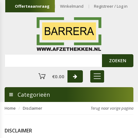
Offerteaanvraag
Winkelmand
Registreer / Log in
ZOEKEN
€
0.00
Categorieën
Home
Disclaimer
Terug naar vorige pagina
DISCLAIMER