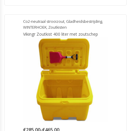
Co2-neutraal strooizout
,
Gladheidsbestrijding
,
WINTERHOEK
,
Zoutkisten
Vikingr Zoutkist 400 liter met zoutschep
Prijsklasse:
€
285.00
-
€
465.00