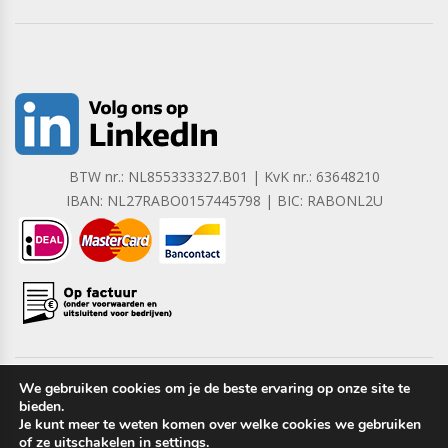
BTW nr.: NL855333327.B01 | KvK nr.: 63648210
IBAN: NL27RABO0157445798 | BIC: RABONL2U
We gebruiken cookies om je de beste ervaring op onze site te
bieden.
Copyright © 2023 Barrera B.V. Alle rechten voorbehouden.
Je kunt meer te weten komen over welke cookies we gebruiken
of ze uitschakelen in
settings
.