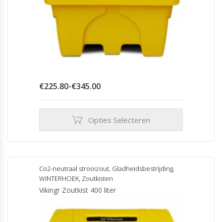
Prijsklasse:
€
225.80
-
€
345.00
€225.80
tot
€345.00
Opties Selecteren
Dit
product
heeft
meerdere
Co2-neutraal strooizout
,
Gladheidsbestrijding
,
variaties.
WINTERHOEK
,
Zoutkisten
Deze
Vikingr Zoutkist 400 liter
optie
kan
gekozen