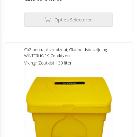
€285.00
tot
€465.00
Opties Selecteren
Dit
product
heeft
meerdere
Co2-neutraal strooizout
,
Gladheidsbestrijding
,
variaties.
WINTERHOEK
,
Zoutkisten
Deze
Vikingr Zoutkist 130 liter
optie
kan
gekozen
worden
op
de
productpagina