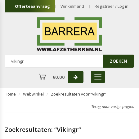
Offerteaanvraag
Winkelmand
Registreer / Log in
ZOEKEN
€
0.00
Home
Webwinkel
Zoekresultaten voor “vikingr”
Terug naar vorige pagina
Zoekresultaten: “vikingr”