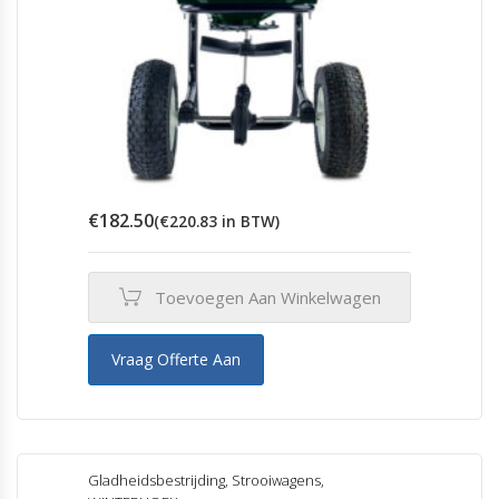
productpagina
€
182.50
(
€
220.83
in BTW)
Toevoegen Aan Winkelwagen
Vraag Offerte Aan
Gladheidsbestrijding
,
Strooiwagens
,