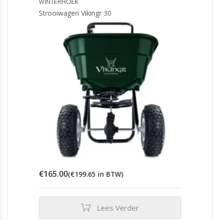
WINTERHOEK
Strooiwagen Vikingr 30
€
165.00
(
€
199.65
in BTW)
Lees Verder