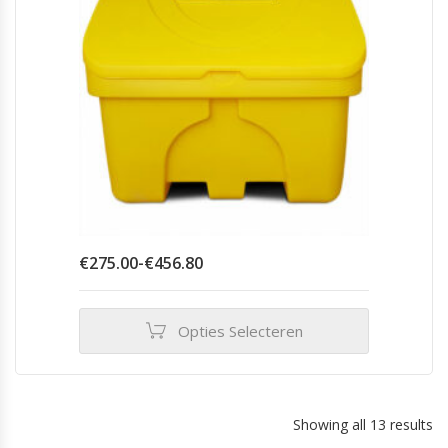
worden
op
de
productpagina
Prijsklasse:
€
275.00
-
€
456.80
€275.00
tot
€456.80
Opties Selecteren
Dit
product
heeft
meerdere
Showing all 13 results
variaties.