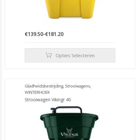
Prijsklasse:
€
139.50
-
€
181.20
€139.50
tot
€181.20
Opties Selecteren
Dit
product
heeft
meerdere
Gladheidsbestrijding
,
Strooiwagens
,
variaties.
WINTERHOEK
Deze
Strooiwagen Vikingr 40
optie
kan
gekozen
worden
op
de