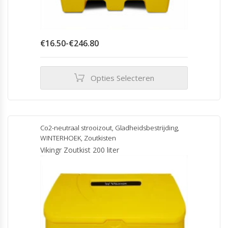
Prijsklasse:
€
16.50
-
€
246.80
€16.50
tot
€246.80
Opties Selecteren
Dit
product
heeft
meerdere
Co2-neutraal strooizout
,
Gladheidsbestrijding
,
variaties.
WINTERHOEK
,
Zoutkisten
Deze
Vikingr Zoutkist 200 liter
optie
kan
gekozen
worden
op
de
productpagina